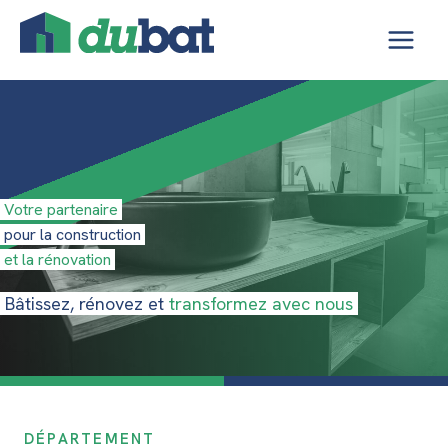
Aller
Panneau de gestion des cookies
au
contenu
Votre partenaire
pour la construction
et la rénovation
Bâtissez, rénovez et
transformez avec nous
DÉPARTEMENT