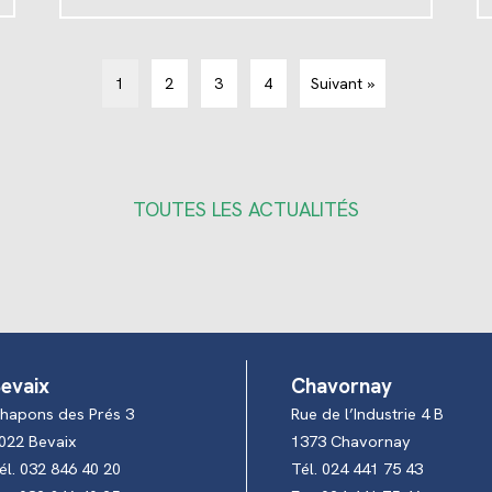
1
2
3
4
Suivant »
TOUTES LES ACTUALITÉS
evaix
Chavornay
hapons des Prés 3
Rue de l’Industrie 4 B
022 Bevaix
1373 Chavornay
él. 032 846 40 20
Tél. 024 441 75 43