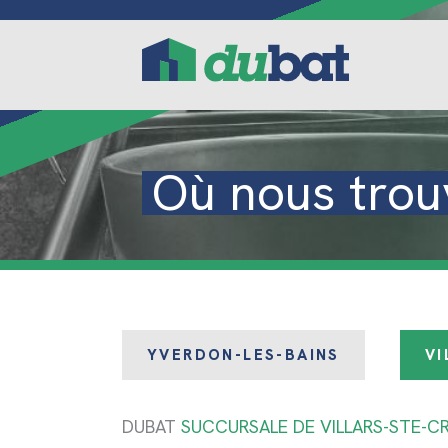
Aller
au
contenu
Où nous trou
YVERDON-LES-BAINS
VI
DUBAT
SUCCURSALE DE VILLARS-STE-C