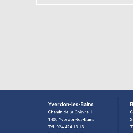
Yverdon-les-Bains
B
Chemin de la Chèvre 1
C
1400 Yverdon-les-Bains
2
Tél. 024 424 13 13
T