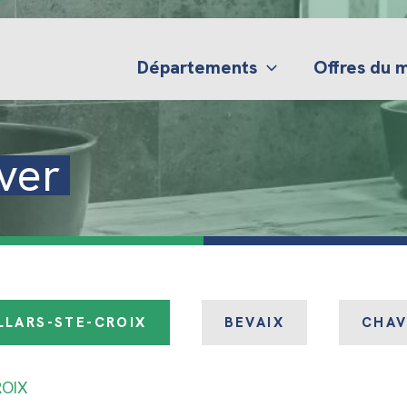
Départements
Offres du
ver
LLARS-STE-CROIX
BEVAIX
CHA
ROIX