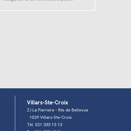
Villars-Ste-Croix
Z.I La Pierreire - Rte de Bellevue
1029 Villars-Ste-Croix
Tél. 021 333 13 13