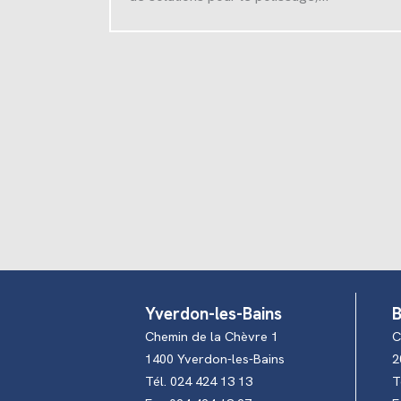
Yverdon-les-Bains
B
Chemin de la Chèvre 1
C
1400 Yverdon-les-Bains
2
Tél. 024 424 13 13
T