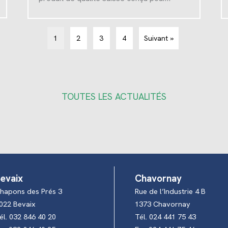
1
2
3
4
Suivant »
TOUTES LES ACTUALITÉS
evaix
Chavornay
hapons des Prés 3
Rue de l’Industrie 4 B
022 Bevaix
1373 Chavornay
él. 032 846 40 20
Tél. 024 441 75 43