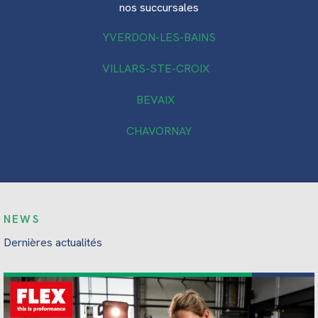
nos succursales
YVERDON-LES-BAINS
VILLARS-STE-CROIX
BEVAIX
CHAVORNAY
NEWS
Dernières actualités