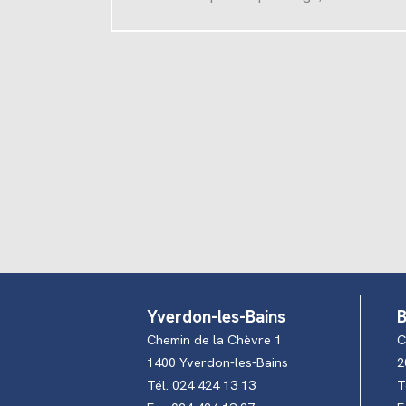
Yverdon-les-Bains
B
Chemin de la Chèvre 1
C
1400 Yverdon-les-Bains
2
Tél. 024 424 13 13
T