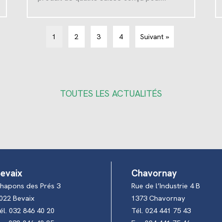
1
2
3
4
Suivant »
TOUTES LES ACTUALITÉS
evaix
Chavornay
hapons des Prés 3
Rue de l’Industrie 4 B
022 Bevaix
1373 Chavornay
él. 032 846 40 20
Tél. 024 441 75 43